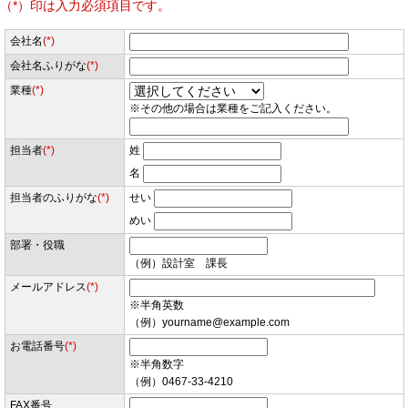
（*）印は入力必須項目です。
会社名
(*)
会社名ふりがな
(*)
業種
(*)
※その他の場合は業種をご記入ください。
担当者
(*)
姓
名
担当者のふりがな
(*)
せい
めい
部署・役職
（例）設計室 課長
メールアドレス
(*)
※半角英数
（例）yourname@example.com
お電話番号
(*)
※半角数字
（例）0467-33-4210
FAX番号