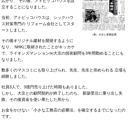
広がり、 その後、アトピッコハウスを設
立することになりました。
当初、アトピッコハウスは、シックハウ
ス対策専門の リフォーム会社としてスタ
ートしました。
（株）大京と業務提携
その後オリジナル建材を開発するように
なり、 NHKに取材されたことがキッカケ
で、ライオンズマンション㈱大京の技術顧問を3年間勤めることにも
なりました。
数多くのマスコミにも取り上げられ、先生、先生と崇められる 立場も
経験しました。
社員3人で、3億円売り上げた時期もありました。
しかし、大京との顧問契約が終了したのち、 新築受注に乗り出し失
敗、その後資金を使い果たした所から、
お金をかけない「小さな工務店の必勝法」を確立するまでになったの
です。