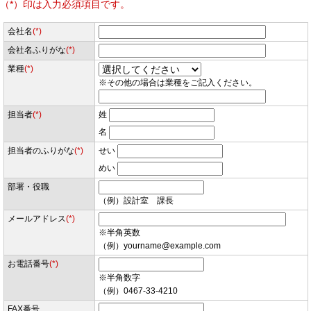
（*）印は入力必須項目です。
会社名
(*)
会社名ふりがな
(*)
業種
(*)
※その他の場合は業種をご記入ください。
担当者
(*)
姓
名
担当者のふりがな
(*)
せい
めい
部署・役職
（例）設計室 課長
メールアドレス
(*)
※半角英数
（例）yourname@example.com
お電話番号
(*)
※半角数字
（例）0467-33-4210
FAX番号